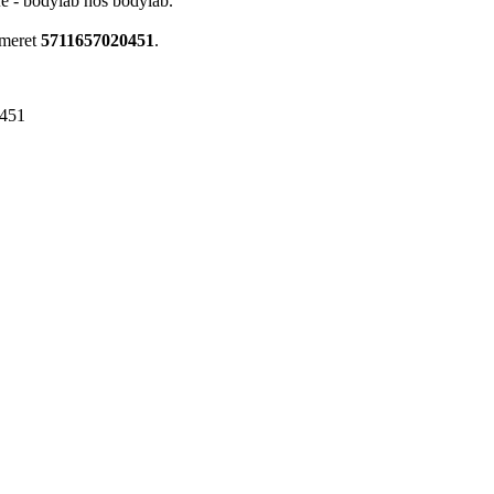
ife - bodylab hos bodylab.
mmeret
5711657020451
.
451