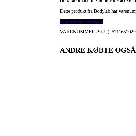
Bulk fandt vitamins bundle the active l
Dette produkt fra Bodylab har varenu
Se prisen hos Bodylab
VARENUMMER (SKU):
5711657020
ANDRE KØBTE OGSÅ