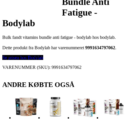
Bundle Anti
Fatigue -
Bodylab
Bulk fandt vitamins bundle anti fatigue - bodylab hos bodylab.
Dette produkt fra Bodylab har varenummeret
9991634797062
.
Se prisen hos Bodylab
VARENUMMER (SKU):
9991634797062
ANDRE KØBTE OGSÅ