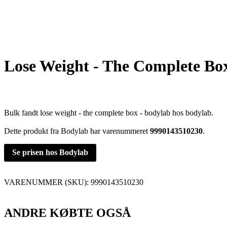
Lose Weight - The Complete Bo
Bulk fandt lose weight - the complete box - bodylab hos bodylab.
Dette produkt fra Bodylab har varenummeret
9990143510230
.
Se prisen hos Bodylab
VARENUMMER (SKU):
9990143510230
ANDRE KØBTE OGSÅ