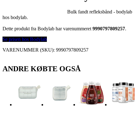
Bulk fandt refleksbånd - bodylab
hos bodylab.
Dette produkt fra Bodylab har varenummeret
9990797809257
.
Se prisen hos Bodylab
VARENUMMER (SKU):
9990797809257
ANDRE KØBTE OGSÅ